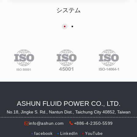
システム
ASHUN FLUID POWER CO., LTD.
No.18, Jingke S. Rd., Nantun Dist., Taichung City 40852, Taiwan
info@ashun.com
+886-4-2350-5599
facebook
LinkedIn
YouTube