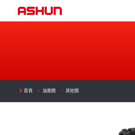
首頁
油壓閥
其他閥